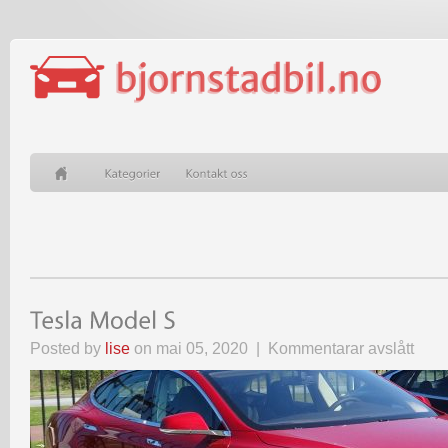
på
Posted by
lise
on mai 05, 2020 |
Kommentarar avslått
Tesla
Model
S