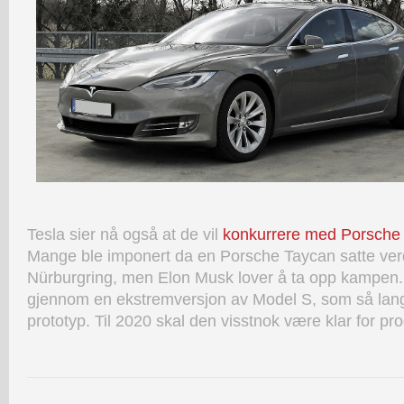
Tesla sier nå også at de vil
konkurrere med Porsche
Mange ble imponert da en Porsche Taycan satte ve
Nürburgring, men Elon Musk lover å ta opp kampen. 
gjennom en ekstremversjon av Model S, som så langt
prototyp. Til 2020 skal den visstnok være klar for pr