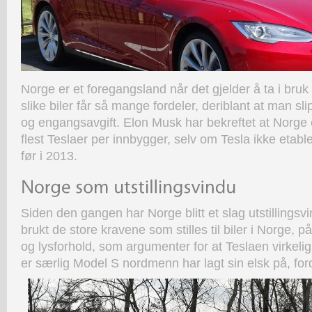
Norge er et foregangsland når det gjelder å ta i bruk e
slike biler får så mange fordeler, deriblant at man s
og engangsavgift. Elon Musk har bekreftet at Norge 
flest Teslaer per innbygger, selv om Tesla ikke etable
før i 2013.
Siden den gangen har Norge blitt et slag utstillingsv
brukt de store kravene som stilles til biler i Norge, p
og lysforhold, som argumenter for at Teslaen virkelig 
er særlig Model S nordmenn ha
r lagt sin elsk på, fo