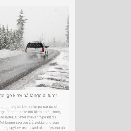
elige klær på lange bilturer
mange ting du bør tenke på når du skal
ngt. For det første må bilen ha full tank,
re ladet, alt etter hvilken type bil du
 Det lønner seg også å sjekke ting som
ann og spylervæske samt at alle lysene på